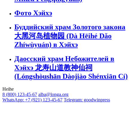
Фото Хэйхэ
Буддийский храм Золотого закона
大黑河岛植物园 (Dà Hēihé Dǎo
Zhíwùyuán) в Хэйхэ
Даосский храм Небожителей в
Хэйхэ 龙寿山道教神仙祠
(Lóngshòushān Dàojiào Shénxiān Cí)
Heihe
8 (800) 123-45-67
alba@longa.org
WhatsApp: +7 (921) 123-45-67
Telegram: goodwinpress