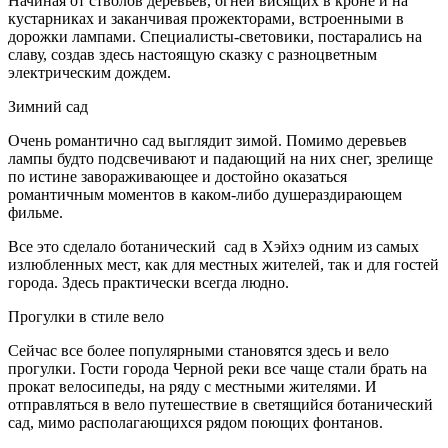
Начиная от стволов деревьев, огней висящих в кроне и на
кустарниках и заканчивая прожекторами, встроенными в
дорожки лампами. Специалисты-световики, постарались на
славу, создав здесь настоящую сказку с разноцветным
электрическим дождем.
Зимний сад
Очень романтично сад выглядит зимой. Помимо деревьев
лампы будто подсвечивают и падающий на них снег, зрелище
по истине завораживающее и достойно оказаться
романтичным моментов в каком-либо душераздирающем
фильме.
Все это сделало ботанический сад в Хэйхэ одним из самых
излюбленных мест, как для местных жителей, так и для гостей
города. Здесь практически всегда людно.
Прогулки в стиле вело
Сейчас все более популярными становятся здесь и вело
прогулки. Гости города Черной реки все чаще стали брать на
прокат велосипеды, на ряду с местными жителями. И
отправляться в вело путешествие в светящийся ботанический
сад, мимо располагающихся рядом поющих фонтанов.