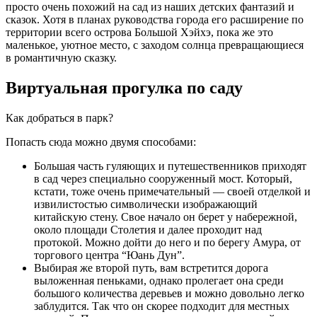
просто очень похожий на сад из наших детских фантазий и
сказок. Хотя в планах руководства города его расширение по
территории всего острова Большой Хэйхэ, пока же это
маленькое, уютное место, с заходом солнца превращающиеся
в романтичную сказку.
Виртуальная прогулка по саду
Как добраться в парк?
Попасть сюда можно двумя способами:
Большая часть гуляющих и путешественников приходят
в сад через специально сооруженный мост. Который,
кстати, тоже очень примечательный — своей отделкой и
извилистостью символически изображающий
китайскую стену. Свое начало он берет у набережной,
около площади Столетия и далее проходит над
протокой. Можно дойти до него и по берегу Амура, от
торгового центра “Юань Дун”.
Выбирая же второй путь, вам встретится дорога
выложенная пеньками, однако пролегает она среди
большого количества деревьев и можно довольно легко
заблудится. Так что он скорее подходит для местных