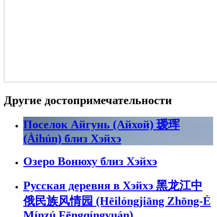
Другие достопримечательности
Поселок Айгунь (Айхой) 瑷珲
(Àihún) близ Хэйхэ
Озеро Вонюху близ Хэйхэ
Русская деревня в Хэйхэ 黑龙江中
俄民族风情园 (Hēilóngjiāng Zhōng-É
Mínzú Fēngqíngyuán)