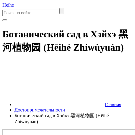
Heihe
Ботанический сад в Хэйхэ 黑
河植物园 (Hēihé Zhíwùyuán)
Главная
Достопримечательности
Ботанический сад в Хэйхэ 黑河植物园 (Hēihé
Zhíwùyuán)